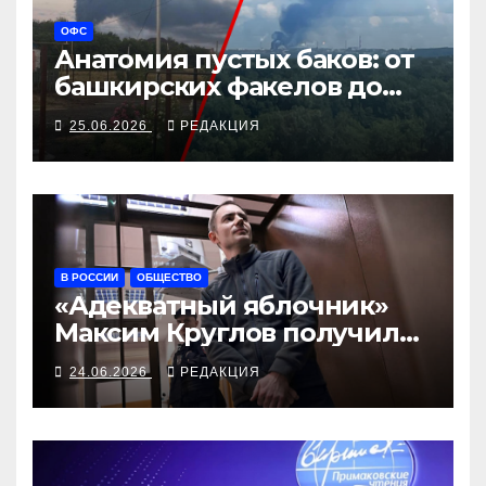
ОФС
Анатомия пустых баков: от
башкирских факелов до
тихоокеанских лимитов
25.06.2026
РЕДАКЦИЯ
В РОССИИ
ОБЩЕСТВО
«Адекватный яблочник»
Максим Круглов получил
семь лет
24.06.2026
РЕДАКЦИЯ