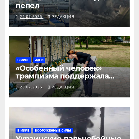
пепел
24.07.2026
РЕДАКЦИЯ
В МИРЕ
ИДЕИ
«Особенный человек»
трампизма поддержала
Украину
23.07.2026
РЕДАКЦИЯ
В МИРЕ
ВООРУЖЁННЫЕ СИЛЫ
Украинские дальнобойные