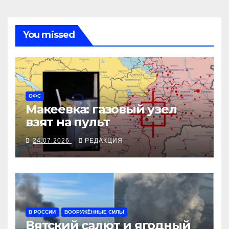
You missed
ОФС
Макеевка: газовый узел
взят на пульт
24.07.2026
РЕДАКЦИЯ
В РОССИИ
ВООРУЖЁННЫЕ СИЛЫ
Вятский салют и ягодный