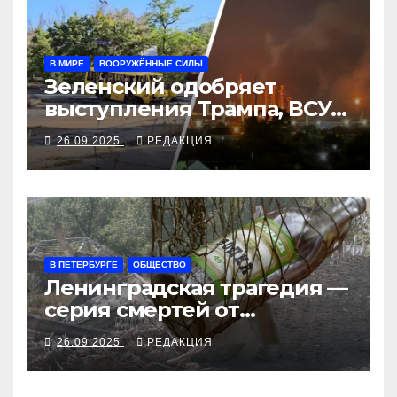
В МИРЕ
ВООРУЖЁННЫЕ СИЛЫ
Зеленский одобряет
выступления Трампа, ВСУ
закрыли Добропольский
26.09.2025
РЕДАКЦИЯ
рубеж
В ПЕТЕРБУРГЕ
ОБЩЕСТВО
Ленинградская трагедия —
серия смертей от
алкосуррогата
26.09.2025
РЕДАКЦИЯ