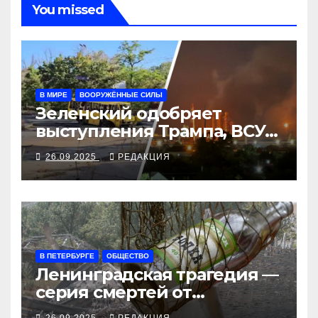
You missed
В МИРЕ
ВООРУЖЁННЫЕ СИЛЫ
Зеленский одобряет
выступления Трампа, ВСУ
закрыли Добропольский
26.09.2025
РЕДАКЦИЯ
рубеж
В ПЕТЕРБУРГЕ
ОБЩЕСТВО
Ленинградская трагедия —
серия смертей от
алкосуррогата
26.09.2025
РЕДАКЦИЯ