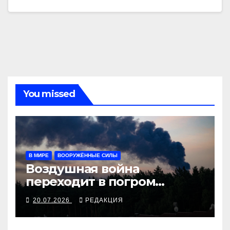
You missed
В МИРЕ
ВООРУЖЁННЫЕ СИЛЫ
Воздушная война
переходит в погром
тыловой инфраструктуры
20.07.2026
РЕДАКЦИЯ
сторон