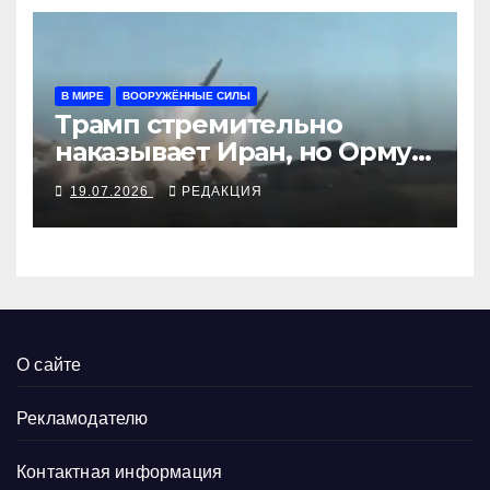
В МИРЕ
ВООРУЖЁННЫЕ СИЛЫ
Трамп стремительно
наказывает Иран, но Ормуз
под иранской блокадой
19.07.2026
РЕДАКЦИЯ
О сайте
Рекламодателю
Контактная информация