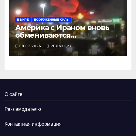
В МИРЕ
ВООРУЖЁННЫЕ СИЛЫ
Америка с Ираном вновь
обмениваются
воздушными ударами
08.07.2026
РЕДАКЦИЯ
О сайте
Рекламодателю
Контактная информация