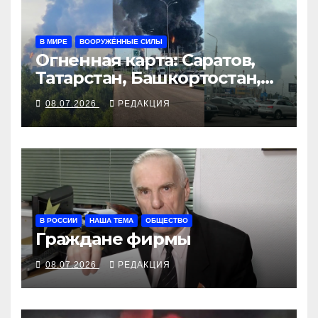
В МИРЕ
ВООРУЖЁННЫЕ СИЛЫ
Огненная карта: Саратов,
Татарстан, Башкортостан,
Воронеж
08.07.2026
РЕДАКЦИЯ
В РОССИИ
НАША ТЕМА
ОБЩЕСТВО
Граждане фирмы
08.07.2026
РЕДАКЦИЯ