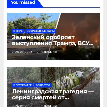
You missed
В МИРЕ
ВООРУЖЁННЫЕ СИЛЫ
Зеленский одобряет
выступления Трампа, ВСУ
закрыли Добропольский
26.09.2025
РЕДАКЦИЯ
рубеж
В ПЕТЕРБУРГЕ
ОБЩЕСТВО
Ленинградская трагедия —
серия смертей от
алкосуррогата
26.09.2025
РЕДАКЦИЯ