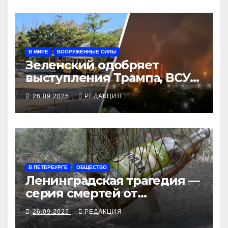
В МИРЕ
ВООРУЖЁННЫЕ СИЛЫ
Зеленский одобряет
выступления Трампа, ВСУ
закрыли Добропольский
26.09.2025
РЕДАКЦИЯ
рубеж
В ПЕТЕРБУРГЕ
ОБЩЕСТВО
Ленинградская трагедия —
серия смертей от
алкосуррогата
26.09.2025
РЕДАКЦИЯ