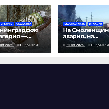
ТЕРБУРГЕ
ОБЩЕСТВО
БЕЗОПАСНОСТЬ
В РОССИИ
нинградская
На Смоленщин
агедия —
авария, на
рия смертей от
Псковщине
.09.2025
РЕДАКЦИЯ
26.09.2025
РЕДАКЦИ
косуррогата
взрыв