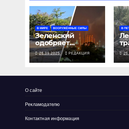
В МИРЕ
ВООРУЖЁННЫЕ СИЛЫ
В ПЕ
Зеленский
Ле
одобряет
тр
выступления
се
26.09.2025
РЕДАКЦИЯ
26
Трампа, ВСУ
ал
закрыли
Добропольский
рубеж
О сайте
Рекламодателю
Контактная информация