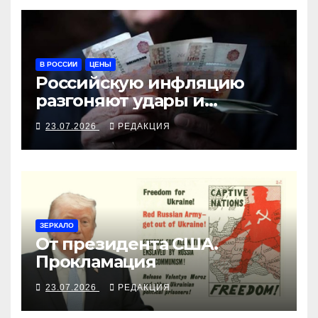
В РОССИИ
ЦЕНЫ
Российскую инфляцию
разгоняют удары и
ожидания
23.07.2026
РЕДАКЦИЯ
ЗЕРКАЛО
От президента США.
Прокламация
23.07.2026
РЕДАКЦИЯ