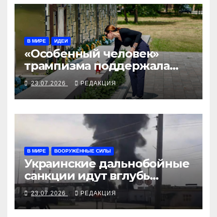
В МИРЕ
ИДЕИ
«Особенный человек»
трампизма поддержала
Украину
23.07.2026
РЕДАКЦИЯ
В МИРЕ
ВООРУЖЁННЫЕ СИЛЫ
Украинские дальнобойные
санкции идут вглубь
российской нефтянки
23.07.2026
РЕДАКЦИЯ