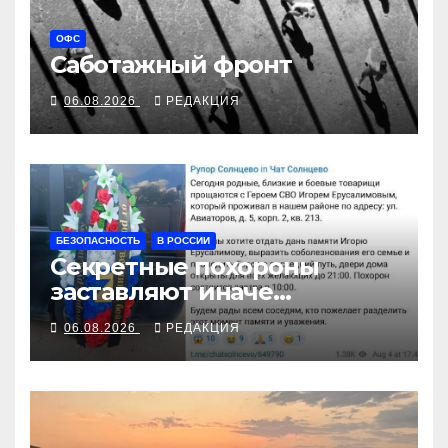
ОФС
Саботажный фронт
06.08.2026
РЕДАКЦИЯ
БЕЗОПАСНОСТЬ
В РОССИИ
Секретные похороны
заставляют иначе
взглянуть на взрыв
06.08.2026
РЕДАКЦИЯ