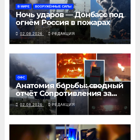
В МИРЕ
ВООРУЖЁННЫЕ СИЛЫ
Ночь ударов — Донбасс под
огнём Россия в пожарах
02.08.2026
РЕДАКЦИЯ
ОФС
Анатомия борьбы: сводный
отчёт Сопротивления за
июль 2026 года
02.08.2026
РЕДАКЦИЯ