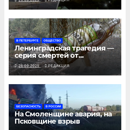
рубеж
В ПЕТЕРБУРГЕ
ОБЩЕСТВО
Ленинградская трагедия —
серия смертей от
алкосуррогата
26.09.2025
РЕДАКЦИЯ
БЕЗОПАСНОСТЬ
В РОССИИ
На Смоленщине авария, на
Псковщине взрыв