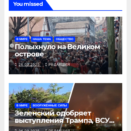
You missed
В МИРЕ
НАША ТЕМА
ОБЩЕСТВО
Полыхнуло на Великом
острове
26.09.2025
РЕДАКЦИЯ
В МИРЕ
ВООРУЖЁННЫЕ СИЛЫ
Зеленский одобряет
выступления Трампа, ВСУ
закрыли Добропольский
26.09.2025
РЕДАКЦИЯ