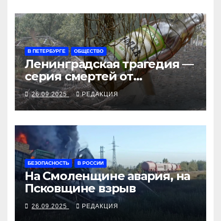
В ПЕТЕРБУРГЕ
ОБЩЕСТВО
Ленинградская трагедия —
серия смертей от
алкосуррогата
26.09.2025
РЕДАКЦИЯ
БЕЗОПАСНОСТЬ
В РОССИИ
На Смоленщине авария, на
Псковщине взрыв
26.09.2025
РЕДАКЦИЯ