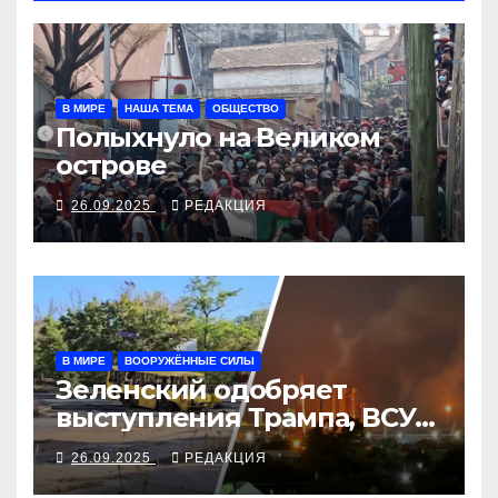
В МИРЕ
НАША ТЕМА
ОБЩЕСТВО
Полыхнуло на Великом
острове
26.09.2025
РЕДАКЦИЯ
В МИРЕ
ВООРУЖЁННЫЕ СИЛЫ
Зеленский одобряет
выступления Трампа, ВСУ
закрыли Добропольский
26.09.2025
РЕДАКЦИЯ
рубеж