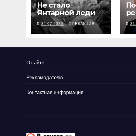
Не стало
По
Янтарной леди
ре
на
31.07.2026
РЕДАКЦИЯ
31
ка
со
О сайте
Рекламодателю
Контактная информация