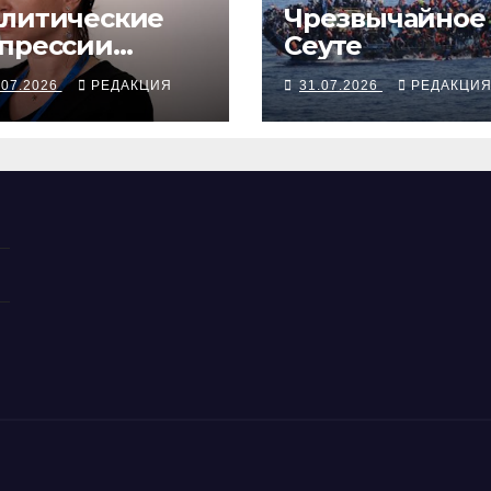
литические
Чрезвычайное 
прессии
Сеуте
ращивают
.07.2026
РЕДАКЦИЯ
31.07.2026
РЕДАКЦИ
зённую
бственность