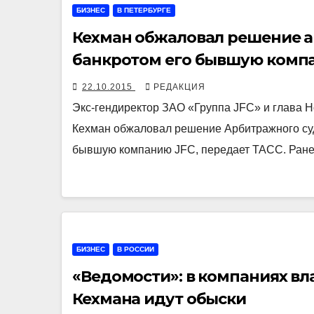
БИЗНЕС
В ПЕТЕРБУРГЕ
Кехман обжаловал решение 
банкротом его бывшую комп
22.10.2015
РЕДАКЦИЯ
Экс-гендиректор ЗАО «Группа JFC» и глава 
Кехман обжаловал решение Арбитражного суд
бывшую компанию JFC, передает ТАСС. Ране
БИЗНЕС
В РОССИИ
«Ведомости»: в компаниях в
Кехмана идут обыски