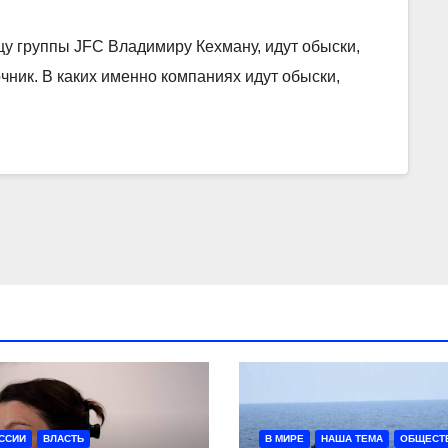
у группы JFC Владимиру Кехману, идут обыски,
чник. В каких именно компаниях идут обыски,
ССИИ
ВЛАСТЬ
В МИРЕ
НАША ТЕМА
ОБЩЕСТ