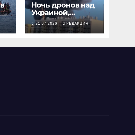
в
Ночь дронов над
Украиной,
ответные
Я
31.07.2026
РЕДАКЦИЯ
пожары на
складах,
нефтезаводах и
портах РФ