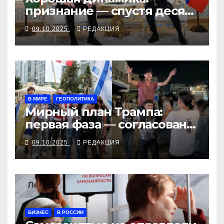
признание — спустя десять
месяцев
09.10.2025
РЕДАКЦИЯ
В МИРЕ
ГЕОПОЛИТИКА
Мирный план Трампа:
первая фаза — согласована,
остальное — под вопросом
09.10.2025
РЕДАКЦИЯ
БИЗНЕС
В РОССИИ