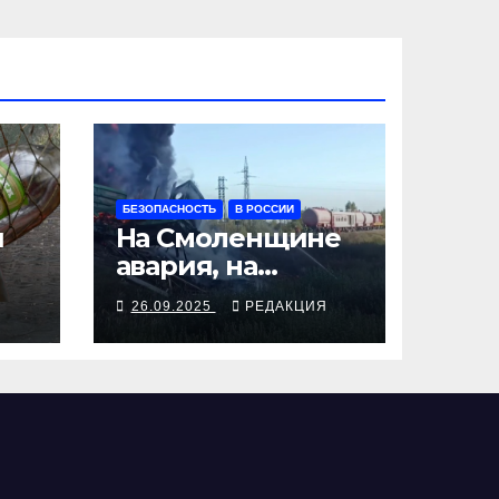
БЕЗОПАСНОСТЬ
В РОССИИ
я
На Смоленщине
авария, на
 от
Псковщине
Я
26.09.2025
РЕДАКЦИЯ
взрыв