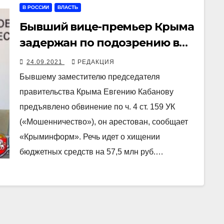
В РОССИИ
ВЛАСТЬ
Бывший вице-премьер Крыма
задержан по подозрению в
хищении 57,5 млн руб из
24.09.2021
РЕДАКЦИЯ
бюджета
Бывшему заместителю председателя
правительства Крыма Евгению Кабанову
предъявлено обвинение по ч. 4 ст. 159 УК
(«Мошенничество»), он арестован, сообщает
«Крыминформ». Речь идет о хищении
бюджетных средств на 57,5 млн руб.…