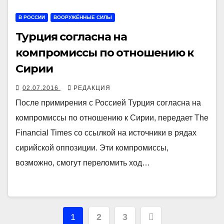
В РОССИИ
ВООРУЖЁННЫЕ СИЛЫ
Турция согласна на
компромиссы по отношению к
Сирии
02.07.2016
РЕДАКЦИЯ
После примирения с Россией Турция согласна на
компромиссы по отношению к Сирии, передает The
Financial Times со ссылкой на источники в рядах
сирийской оппозиции. Эти компромиссы,
возможно, смогут переломить ход…
Навигация
1
2
3