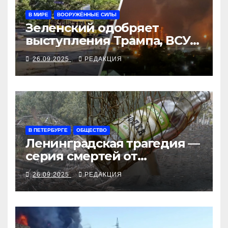
В МИРЕ
ВООРУЖЁННЫЕ СИЛЫ
Зеленский одобряет
выступления Трампа, ВСУ
закрыли Добропольский
26.09.2025
РЕДАКЦИЯ
рубеж
В ПЕТЕРБУРГЕ
ОБЩЕСТВО
Ленинградская трагедия —
серия смертей от
алкосуррогата
26.09.2025
РЕДАКЦИЯ