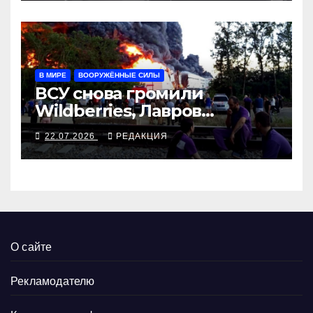
В МИРЕ
ВООРУЖЁННЫЕ СИЛЫ
ВСУ снова громили
Wildberries, Лавров
собрался жаловаться из
22.07.2026
РЕДАКЦИЯ
Манилу в Вашингтон
О сайте
Рекламодателю