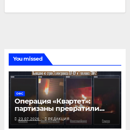
You missed
ОФС
Операция «Квартет»:
партизаны превратили
эвакуацию нефти в глухой
23.07.2026
РЕДАКЦИЯ
затор