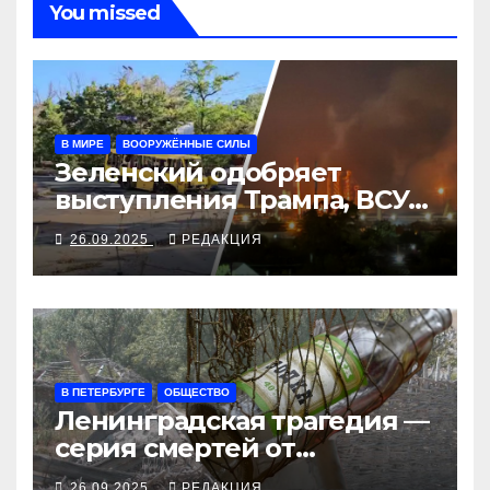
You missed
В МИРЕ
ВООРУЖЁННЫЕ СИЛЫ
Зеленский одобряет
выступления Трампа, ВСУ
закрыли Добропольский
26.09.2025
РЕДАКЦИЯ
рубеж
В ПЕТЕРБУРГЕ
ОБЩЕСТВО
Ленинградская трагедия —
серия смертей от
алкосуррогата
26.09.2025
РЕДАКЦИЯ