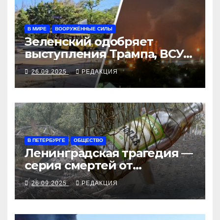
В МИРЕ
ВООРУЖЁННЫЕ СИЛЫ
Зеленский одобряет
выступления Трампа, ВСУ
закрыли Добропольский
26.09.2025
РЕДАКЦИЯ
рубеж
В ПЕТЕРБУРГЕ
ОБЩЕСТВО
Ленинградская трагедия —
серия смертей от
алкосуррогата
26.09.2025
РЕДАКЦИЯ