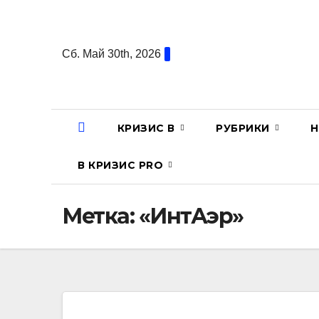
Перейти
к
содержанию
Сб. Май 30th, 2026
КРИЗИС В
РУБРИКИ
Н
В КРИЗИС PRO
Метка:
«ИнтАэр»