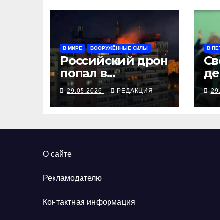
В МИРЕ
ВООРУЖЁННЫЕ СИЛЫ
В ПЕ
Российский дрон
Св
попал в
де
румынский дом,
Вс
29.05.2026
РЕДАКЦИЯ
29
украинские
ра
БПЛА бьют по
ФС
российским НПЗ
О сайте
Рекламодателю
Контактная информация