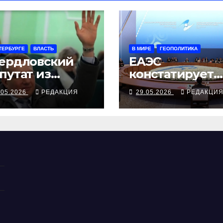
ТЕРБУРГЕ
ВЛАСТЬ
В МИРЕ
ГЕОПОЛИТИКА
ердловский
ЕАЭС
путат из
констатирует
еволожского
грядущий ухо
.05.2026
РЕДАКЦИЯ
29.05.2026
РЕДАКЦИ
йона задержан
Армении
Б и арестован