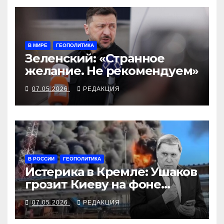
В МИРЕ
ГЕОПОЛИТИКА
Зеленский: «Странное
желание. Не рекомендуем»
07.05.2026
РЕДАКЦИЯ
В РОССИИ
ГЕОПОЛИТИКА
Истерика в Кремле: Ушаков
грозит Киеву на фоне
горящей Перми»
07.05.2026
РЕДАКЦИЯ