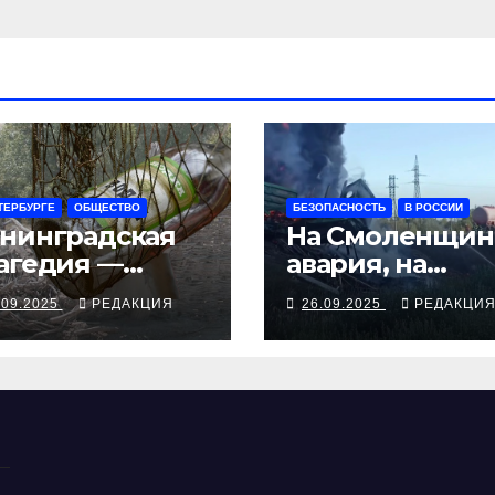
ТЕРБУРГЕ
ОБЩЕСТВО
БЕЗОПАСНОСТЬ
В РОССИИ
нинградская
На Смоленщин
агедия —
авария, на
рия смертей от
Псковщине
.09.2025
РЕДАКЦИЯ
26.09.2025
РЕДАКЦИ
косуррогата
взрыв