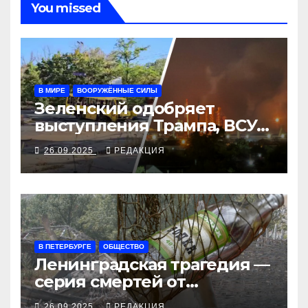
You missed
В МИРЕ
ВООРУЖЁННЫЕ СИЛЫ
Зеленский одобряет
выступления Трампа, ВСУ
закрыли Добропольский
26.09.2025
РЕДАКЦИЯ
рубеж
В ПЕТЕРБУРГЕ
ОБЩЕСТВО
Ленинградская трагедия —
серия смертей от
алкосуррогата
26.09.2025
РЕДАКЦИЯ