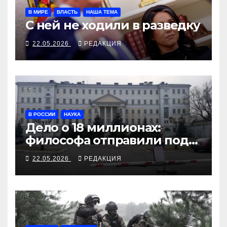
В МИРЕ
ВЛАСТЬ
НАША ТЕМА
С ней не ходили в разведку
22.05.2026
РЕДАКЦИЯ
В РОССИИ
НАУКА
Дело о 18 миллионах:
философа отправили под
арест за переводы
22.05.2026
РЕДАКЦИЯ
Аристотеля