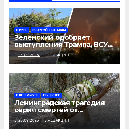
В МИРЕ
ВООРУЖЁННЫЕ СИЛЫ
Зеленский одобряет
выступления Трампа, ВСУ
закрыли Добропольский
26.09.2025
РЕДАКЦИЯ
рубеж
В ПЕТЕРБУРГЕ
ОБЩЕСТВО
Ленинградская трагедия —
серия смертей от
алкосуррогата
26.09.2025
РЕДАКЦИЯ