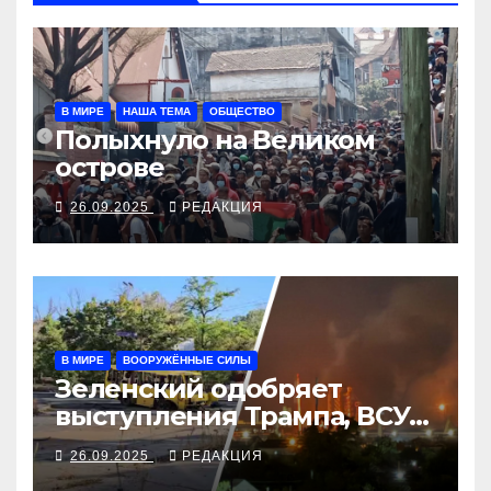
В МИРЕ
НАША ТЕМА
ОБЩЕСТВО
Полыхнуло на Великом
острове
26.09.2025
РЕДАКЦИЯ
В МИРЕ
ВООРУЖЁННЫЕ СИЛЫ
Зеленский одобряет
выступления Трампа, ВСУ
закрыли Добропольский
26.09.2025
РЕДАКЦИЯ
рубеж