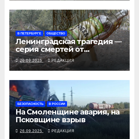
В ПЕТЕРБУРГЕ
ОБЩЕСТВО
Ленинградская трагедия —
серия смертей от
алкосуррогата
26.09.2025
РЕДАКЦИЯ
БЕЗОПАСНОСТЬ
В РОССИИ
На Смоленщине авария, на
Псковщине взрыв
26.09.2025
РЕДАКЦИЯ