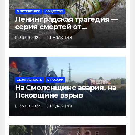
В ПЕТЕРБУРГЕ
ОБЩЕСТВО
Ленинградская трагедия —
серия смертей от
алкосуррогата
26.09.2025
РЕДАКЦИЯ
БЕЗОПАСНОСТЬ
В РОССИИ
На Смоленщине авария, на
Псковщине взрыв
26.09.2025
РЕДАКЦИЯ