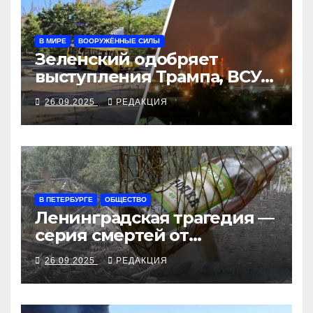
В МИРЕ
ВООРУЖЁННЫЕ СИЛЫ
Зеленский одобряет
выступления Трампа, ВСУ
закрыли Добропольский
26.09.2025
РЕДАКЦИЯ
рубеж
В ПЕТЕРБУРГЕ
ОБЩЕСТВО
Ленинградская трагедия —
серия смертей от
алкосуррогата
26.09.2025
РЕДАКЦИЯ