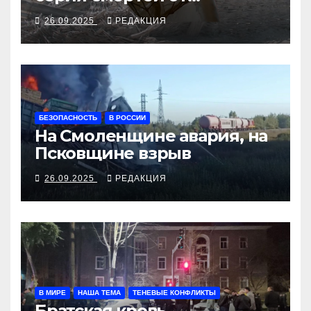
алкосуррогата
26.09.2025
РЕДАКЦИЯ
БЕЗОПАСНОСТЬ
В РОССИИ
На Смоленщине авария, на
Псковщине взрыв
26.09.2025
РЕДАКЦИЯ
В МИРЕ
НАША ТЕМА
ТЕНЕВЫЕ КОНФЛИКТЫ
Братская кровь