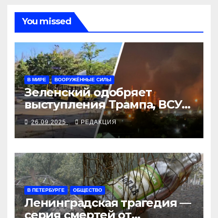
You missed
В МИРЕ
ВООРУЖЁННЫЕ СИЛЫ
Зеленский одобряет
выступления Трампа, ВСУ
закрыли Добропольский
26.09.2025
РЕДАКЦИЯ
рубеж
В ПЕТЕРБУРГЕ
ОБЩЕСТВО
Ленинградская трагедия —
серия смертей от