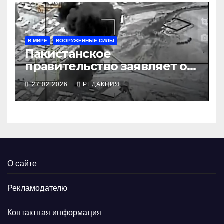
В МИРЕ
ВООРУЖЁННЫЕ СИЛЫ
Пакистанское
правительство заявляет о
войне с афганскими
27.02.2026
РЕДАКЦИЯ
талибами
О сайте
Рекламодателю
Контактная информация