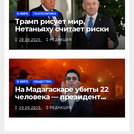
В МИРЕ
ГЕОПОЛИТИКА
Трамп рисует мир,
Нетаньяху считает риски
29.09.2025
РЕДАКЦИЯ
В МИРЕ
ОБЩЕСТВО
На Мадагаскаре убиты 22
человека — президент
согласен поговорить с
29.09.2025
РЕДАКЦИЯ
молодёжью