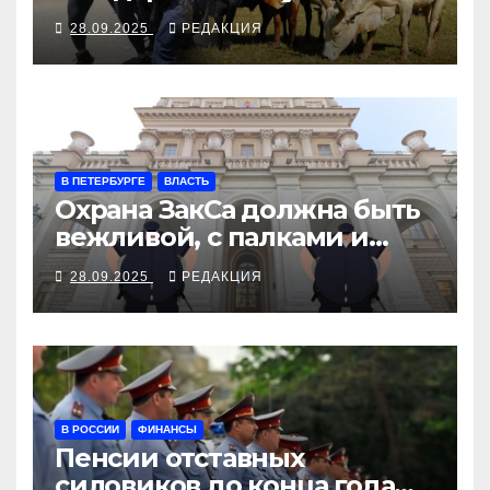
28.09.2025
РЕДАКЦИЯ
В ПЕТЕРБУРГЕ
ВЛАСТЬ
Охрана ЗакСа должна быть
вежливой, с палками и
наручниками
28.09.2025
РЕДАКЦИЯ
В РОССИИ
ФИНАНСЫ
Пенсии отставных
силовиков до конца года