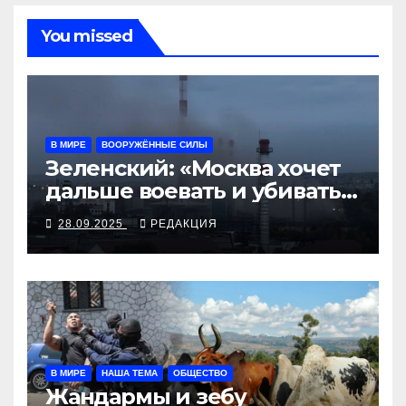
You missed
В МИРЕ
ВООРУЖЁННЫЕ СИЛЫ
Зеленский: «Москва хочет
дальше воевать и убивать.
Время для твёрдой
28.09.2025
РЕДАКЦИЯ
реакции»
В МИРЕ
НАША ТЕМА
ОБЩЕСТВО
Жандармы и зебу