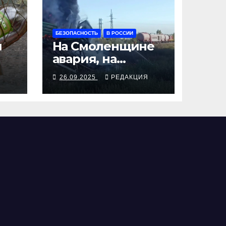
БЕЗОПАСНОСТЬ
В РОССИИ
я
На Смоленщине
авария, на
 от
Псковщине
Я
26.09.2025
РЕДАКЦИЯ
взрыв