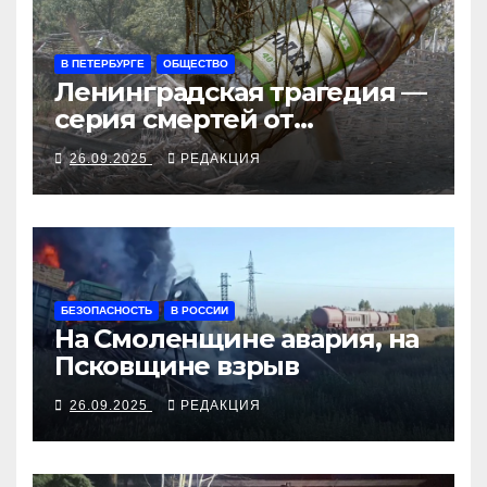
В ПЕТЕРБУРГЕ
ОБЩЕСТВО
Ленинградская трагедия —
серия смертей от
алкосуррогата
26.09.2025
РЕДАКЦИЯ
БЕЗОПАСНОСТЬ
В РОССИИ
На Смоленщине авария, на
Псковщине взрыв
26.09.2025
РЕДАКЦИЯ