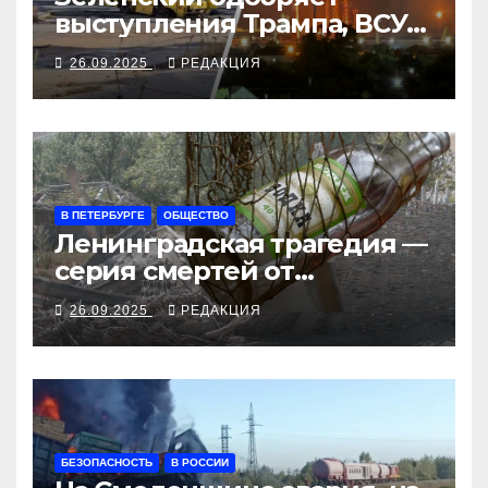
выступления Трампа, ВСУ
закрыли Добропольский
26.09.2025
РЕДАКЦИЯ
рубеж
В ПЕТЕРБУРГЕ
ОБЩЕСТВО
Ленинградская трагедия —
серия смертей от
алкосуррогата
26.09.2025
РЕДАКЦИЯ
БЕЗОПАСНОСТЬ
В РОССИИ