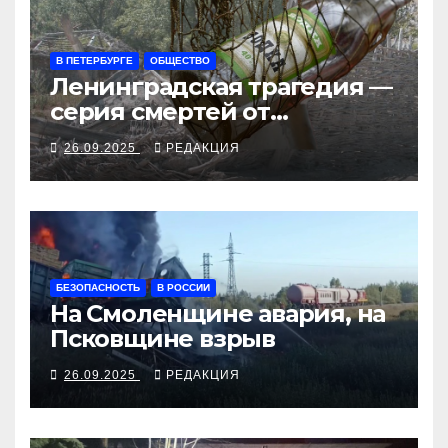
В ПЕТЕРБУРГЕ
ОБЩЕСТВО
Ленинградская трагедия —
серия смертей от
алкосуррогата
26.09.2025
РЕДАКЦИЯ
БЕЗОПАСНОСТЬ
В РОССИИ
На Смоленщине авария, на
Псковщине взрыв
26.09.2025
РЕДАКЦИЯ