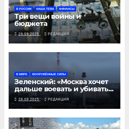
В РОССИИ
НАША ТЕМА
ФИНАНСЫ
Три вещи войны и
бюджета
29.09.2025
РЕДАКЦИЯ
В МИРЕ
ВООРУЖЁННЫЕ СИЛЫ
Зеленский: «Москва хочет
дальше воевать и убивать.
Время для твёрдой
28.09.2025
РЕДАКЦИЯ
реакции»