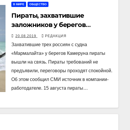
В МИРЕ
ОБЩЕСТВО
Пираты, захватившие
заложников у берегов
Камеруна, вышли на связь
20.08.2019
РЕДАКЦИЯ
Захватившие трех россиян с судна
«Мармалайта» у берегов Камеруна пираты
вышли на связь. Пираты требований не
предъявили, переговоры проходят спокойной.
Об этом сообщил СМИ источник в компании-
работодателе. 15 августа пираты…