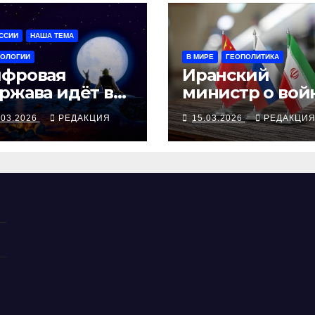
ССИИ
НАША ТЕМА
НОЛОГИИ
В МИРЕ
ГЕОПОЛИТИКА
фровая
Иранский
ржава идёт в
министр о вой
хнологический
Россия и Кита
.03.2026
РЕДАКЦИЯ
15.03.2026
РЕДАКЦИ
орыв
рядом