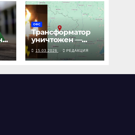
ОФС
Трансформатор
не:
уничтожен —
й
управление
Я
15.03.2026
РЕДАКЦИЯ
парализовано