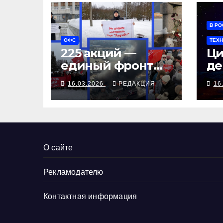
В РО
ОФС
ТЕХ
225 акций —
Ци
единый фронт
де
борьбы
те
16.03.2026
РЕДАКЦИЯ
16
пр
О сайте
Рекламодателю
Контактная информация