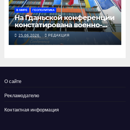
В МИРЕ
ГЕОПОЛИТИКА
На Гданьской конференции
констатирована военно-
промышленная
25.06.2026
РЕДАКЦИЯ
интеграция Украины и
Европы
О сайте
Рекламодателю
Контактная информация