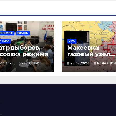
ТЕРБУРГЕ
ВЛАСТЬ
А ТЕМА
ОФС
атр выборов,
Макеевка:
ссовка режима
газовый узел
взят на пульт
.07.2026
РЕДАКЦИЯ
24.07.2026
РЕДАКЦИ