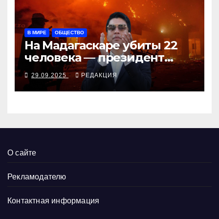
В МИРЕ
ОБЩЕСТВО
На Мадагаскаре убиты 22
человека — президент
согласен поговорить с
29.09.2025
РЕДАКЦИЯ
молодёжью
О сайте
Рекламодателю
Контактная информация