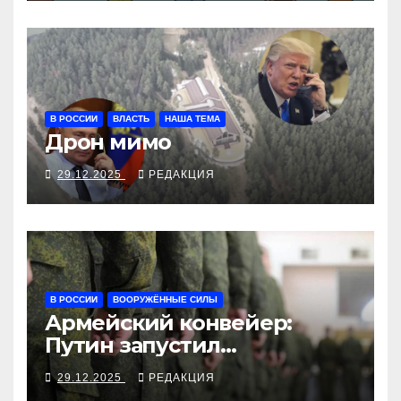
В РОССИИ
ВЛАСТЬ
НАША ТЕМА
Дрон мимо
29.12.2025
РЕДАКЦИЯ
В РОССИИ
ВООРУЖЁННЫЕ СИЛЫ
Армейский конвейер:
Путин запустил
круглогодичный призыв
29.12.2025
РЕДАКЦИЯ