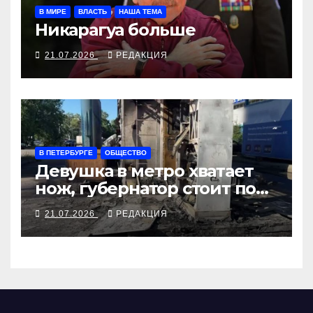
В МИРЕ
ВЛАСТЬ
НАША ТЕМА
Никарагуа больше
21.07.2026
РЕДАКЦИЯ
В ПЕТЕРБУРГЕ
ОБЩЕСТВО
Девушка в метро хватает
нож, губернатор стоит под
иконой
21.07.2026
РЕДАКЦИЯ