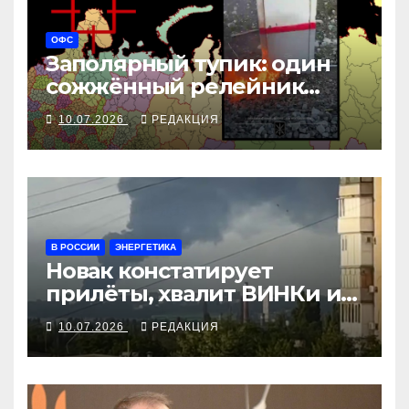
ОФС
Заполярный тупик: один
сожжённый релейник
парализовал
10.07.2026
РЕДАКЦИЯ
стратегический тыл
режима
В РОССИИ
ЭНЕРГЕТИКА
Новак констатирует
прилёты, хвалит ВИНКи и
ругает перекупщиков
10.07.2026
РЕДАКЦИЯ