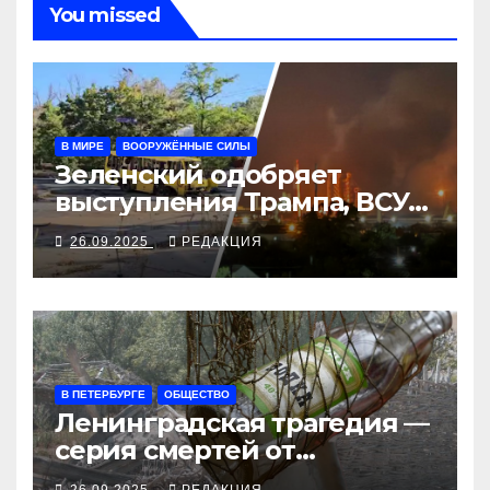
You missed
В МИРЕ
ВООРУЖЁННЫЕ СИЛЫ
Зеленский одобряет
выступления Трампа, ВСУ
закрыли Добропольский
26.09.2025
РЕДАКЦИЯ
рубеж
В ПЕТЕРБУРГЕ
ОБЩЕСТВО
Ленинградская трагедия —
серия смертей от
алкосуррогата
26.09.2025
РЕДАКЦИЯ