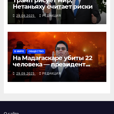
Трамп рисует мир,
Нетаньяху считает риски
29.09.2025
РЕДАКЦИЯ
В МИРЕ
ОБЩЕСТВО
На Мадагаскаре убиты 22
человека — президент
согласен поговорить с
29.09.2025
РЕДАКЦИЯ
молодёжью
О сайте