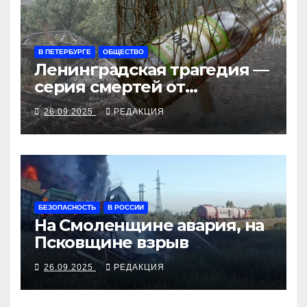
В ПЕТЕРБУРГЕ
ОБЩЕСТВО
Ленинградская трагедия —
серия смертей от
алкосуррогата
26.09.2025
РЕДАКЦИЯ
БЕЗОПАСНОСТЬ
В РОССИИ
На Смоленщине авария, на
Псковщине взрыв
26.09.2025
РЕДАКЦИЯ