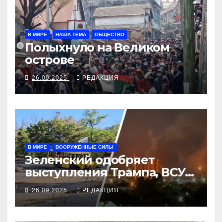
В МИРЕ
НАША ТЕМА
ОБЩЕСТВО
Полыхнуло на Великом
острове
26.09.2025
РЕДАКЦИЯ
В МИРЕ
ВООРУЖЁННЫЕ СИЛЫ
Зеленский одобряет
выступления Трампа, ВСУ
закрыли Добропольский
26.09.2025
РЕДАКЦИЯ
рубеж